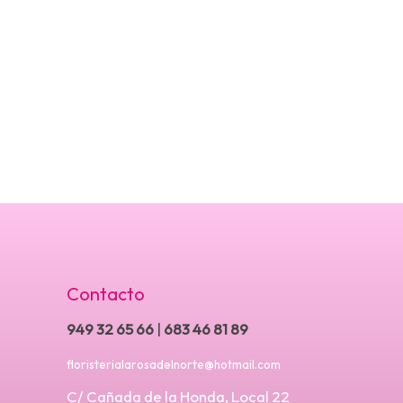
Contacto
949 32 65 66
|
683 46 81 89
floristerialarosadelnorte@hotmail.com
C/ Cañada de la Honda, Local 22