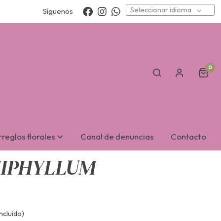
Seleccionar idioma
Síguenos
0
reglos florales
Canal de denuncias
Contacto
HIPHYLLUM
ncluido)