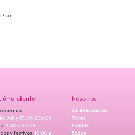
 17 cm
ión al cliente
Nosotros
a viernes:
Quiénes somos
-14:00h y 17:00-20:00h
Flores
o:
9:00 a 14:00h
Plantas
os y festivos:
10:00 a
Bodas