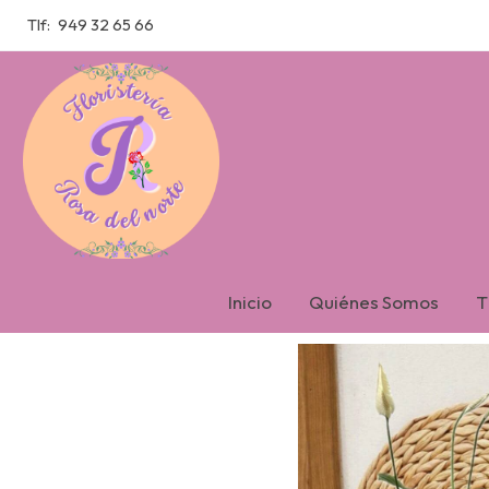
Tlf:
949 32 65 66
Catálogo
SPATHIPHYLLUM
Inicio
Quiénes Somos
T