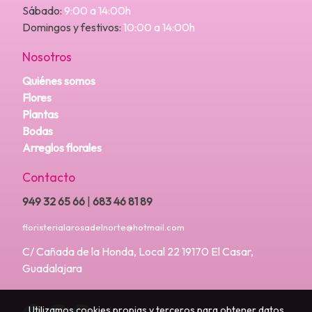
Sábado:
9:00 a 14:00h
Domingos y festivos:
10:00 a 14:00h
Nosotros
Quiénes somos
Flores
Plantas
Bodas
Arreglos florales
Contacto
949 32 65 66
|
683 46 81 89
floristerialarosadelnorte@hotmail.com
C/ Cañada de la Honda, Local 22 19170 El Casar,
Guadalajara
Utilizamos cookies propias y terceros para obtener datos