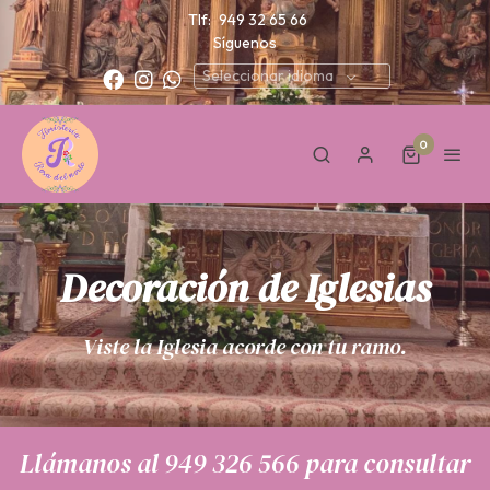
Tlf:
949 32 65 66
Síguenos
Seleccionar idioma
0
Decoración de Iglesias
Viste la Iglesia acorde con tu ramo.
Llámanos al
949 326 566
para consultar