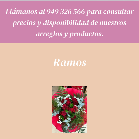
Llámanos al
949 326 566
para consultar
precios y disponibilidad de nuestros
arreglos y productos.
Ramos